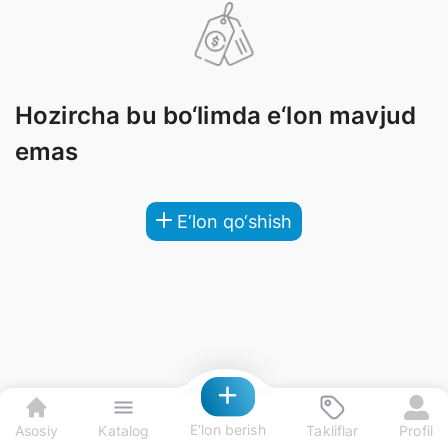
Hozircha bu bo‘limda e‘lon mavjud
emas
E‘lon qo‘shish
E‘lon berish
Asosiy
Katalog
Takliflar
Profil