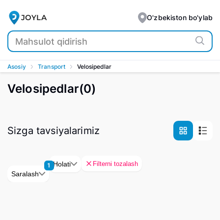
JOYLA
O'zbekiston bo'ylab
Asosiy
Transport
Velosipedlar
Velosipedlar
(
0
)
Sizga tavsiyalarimiz
Filterni tozalash
Holati
1
Saralash