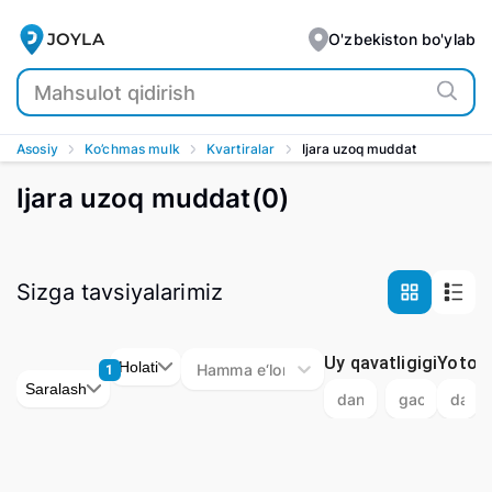
Ijara - Uzoq muddatga arzon kvartiralarni tezroq O'zbekis
JOYLA
O'zbekiston bo'ylab
Asosiy
Ko’chmas mulk
Kvartiralar
Ijara uzoq muddat
Ijara uzoq muddat
(
0
)
Sizga tavsiyalarimiz
Uy qavatligigi
Yotoq
Holati
Hamma e‘lonlar
1
Saralash