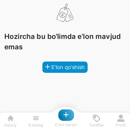
Hozircha bu bo‘limda e‘lon mavjud
emas
E‘lon qo‘shish
E‘lon berish
Asosiy
Katalog
Takliflar
Profil