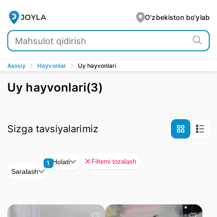
JOYLA
O'zbekiston bo'ylab
Asosiy
Hayvonlar
Uy hayvonlari
Uy hayvonlari
(
3
)
Sizga tavsiyalarimiz
Filterni tozalash
Holati
1
Saralash