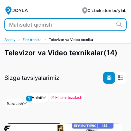
JOYLA
O'zbekiston bo'ylab
Asosiy
Elektronika
Televizor va Video texnika
Televizor va Video texnikalar
(
14
)
Sizga tavsiyalarimiz
Filterni tozalash
Holati
1
Saralash