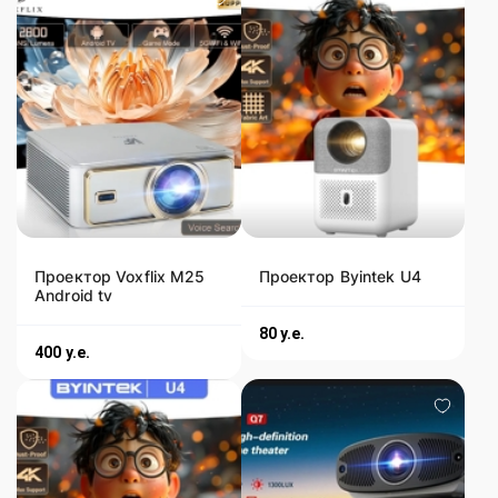
Проектор Voxflix M25
Проектор Byintek U4
Android tv
80
y.e.
400
y.e.