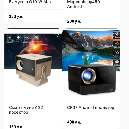
Everycom Q10 W Max
Magcubic hy450
Android
350
y.e.
200
y.e.
Смарт мини А22
CR67 Android проектор
проектор
400
y.e.
150
y.e.