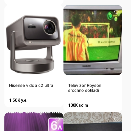
Hisense vidda c2 ultra
Televizor Royson
srochno sotiladi
1.50K
y.e.
100K
so'm