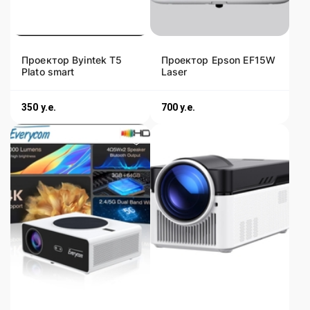
Проектор Byintek T5
Проектор Epson EF15W
Plato smart
Laser
350
y.e.
700
y.e.