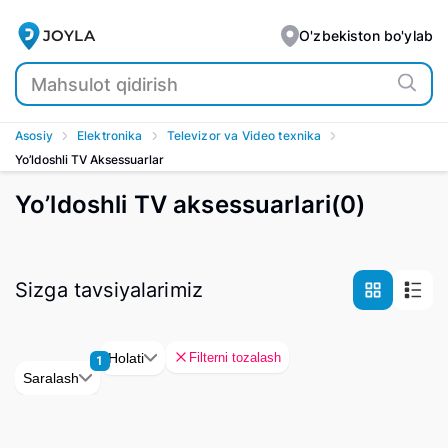
JOYLA
O'zbekiston bo'ylab
Asosiy
Elektronika
Televizor va Video texnika
Yo’ldoshli TV Aksessuarlar
Yo’ldoshli TV aksessuarlari
(
0
)
Sizga tavsiyalarimiz
Filterni tozalash
Holati
1
Saralash