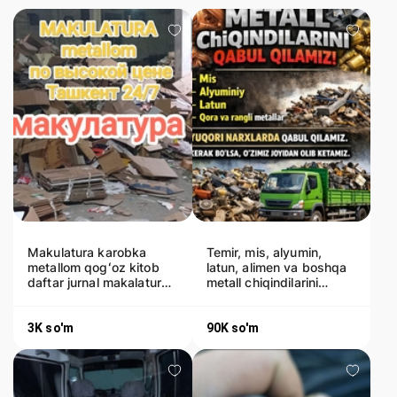
Makulatura karobka
Temir, mis, alyumin,
metallom qogʻoz kitob
latun, alimen va boshqa
daftar jurnal makalatura
metall chiqindilarini
matalalom
yuqori narxda qabul qi
3K
so'm
90K
so'm