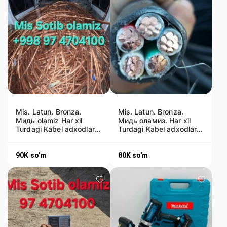
Mis. Latun. Bronza.
Mis. Latun. Bronza.
Мидь olamiz Har xil
Мидь оламиз. Har xil
Turdagi Kabel adxodlar
Turdagi Kabel adxodlar
kusok kabil lar bulsa ol
wife, Montaj kabillar
90K
so'm
80K
so'm