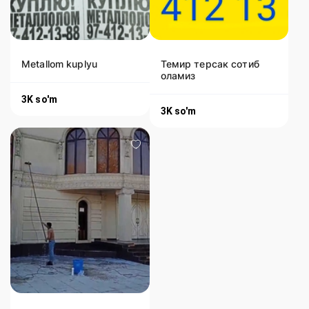
Metallom kuplyu
Темир терсак сотиб
оламиз
3K
so'm
3K
so'm