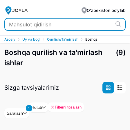
JOYLA
O'zbekiston bo'ylab
Asosiy
Uy va bog’
Qurilish/Ta’mirlash
Boshqa
Boshqa qurilish va ta'mirlash
(
9
)
ishlar
Sizga tavsiyalarimiz
Filterni tozalash
Holati
1
Saralash