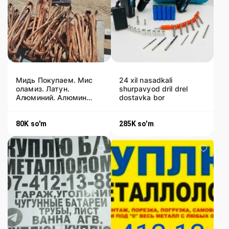
Мидь Покупаем. Мис
24 xil nasadkali
оламиз. Латун.
shurpavyod dril drel
Алюминий. Алюмин
dostavka bor
оламиз. Mis Latun
Alimen olamiz
80K
so'm
285K
so'm