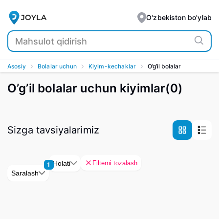
JOYLA
O'zbekiston bo'ylab
Asosiy
Bolalar uchun
Kiyim-kechaklar
O’g’il bolalar
O’g’il bolalar uchun kiyimlar
(
0
)
Sizga tavsiyalarimiz
Filterni tozalash
Holati
1
Saralash