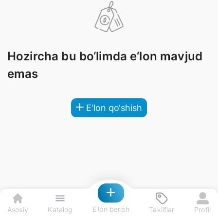
Hozircha bu bo‘limda e‘lon mavjud
emas
E‘lon qo‘shish
E‘lon berish
Asosiy
Katalog
Takliflar
Profil