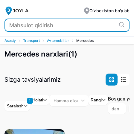
Mercedes - yangi va haydalgan mashinalarni foyda bilan so
JOYLA
O'zbekiston bo'ylab
Asosiy
Transport
Avtomobillar
Mercedes
Mercedes narxlari
(
1
)
Sizga tavsiyalarimiz
Bosgan yo‘l
Holati
Rangi
Hamma e‘lonlar
1
Saralash