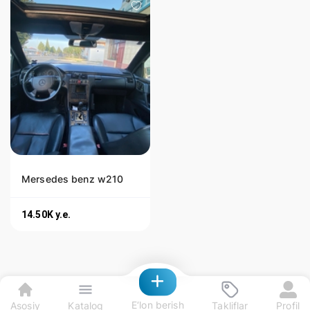
Mersedes benz w210
14.50K
y.e.
E‘lon berish
Asosiy
Katalog
Takliflar
Profil