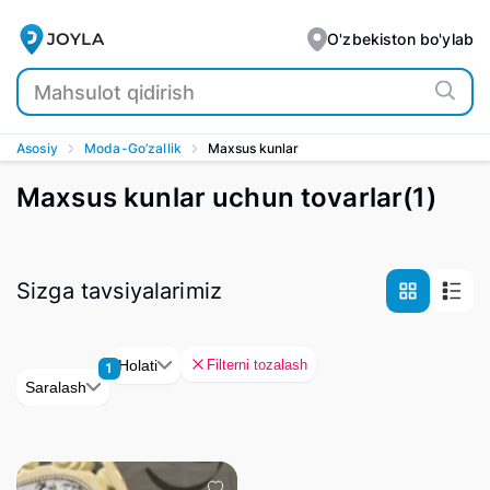
JOYLA
O'zbekiston bo'ylab
Asosiy
Moda-Go’zallik
Maxsus kunlar
Maxsus kunlar uchun tovarlar
(
1
)
Sizga tavsiyalarimiz
Filterni tozalash
Holati
1
Saralash