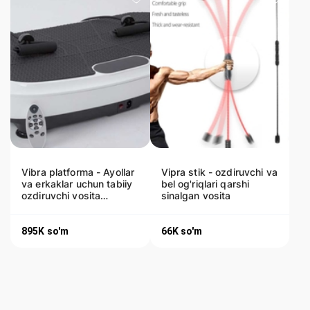
Vibra platforma - Ayollar
Vipra stik - ozdiruvchi va
va erkaklar uchun tabiiy
bel og'riqlari qarshi
ozdiruvchi vosita
sinalgan vosita
Dostavka bor
895K
so'm
66K
so'm