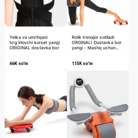
Yelka va umritqani
Rolik trenajor sotiladi
to'g'irlovchi korset yangi
ORGINALI Dostavka bor
ORIGINAL dostavka bor
yangi - Mashq uchun
ROLIK
66K
so'm
115K
so'm