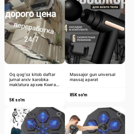
Oq qogʻoz kitob daftar
Massajor gun unversal
jurnal arxiv karobka
massaj aparat
maklatura архив Книга,
блокнот, журнал, белая
85K
so'm
5K
so'm