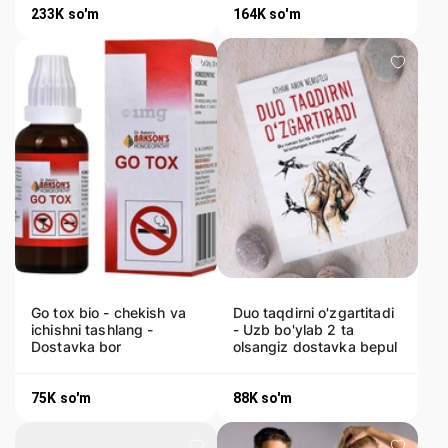
233K
so'm
164K
so'm
Go tox bio - chekish va
Duo taqdirni o'zgartitadi
ichishni tashlang -
- Uzb bo'ylab 2 ta
Dostavka bor
olsangiz dostavka bepul
75K
so'm
88K
so'm