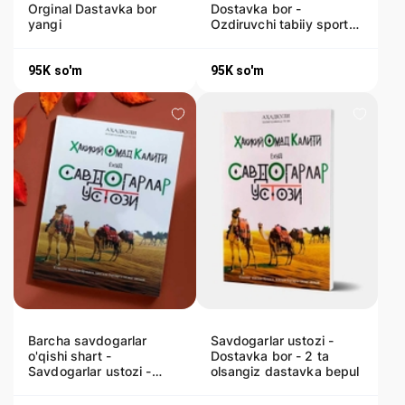
Orginal Dastavka bor
Dostavka bor -
yangi
Ozdiruvchi tabiiy sport
vositasi
95K
so'm
95K
so'm
Barcha savdogarlar
Savdogarlar ustozi -
o'qishi shart -
Dostavka bor - 2 ta
Savdogarlar ustozi -
olsangiz dastavka bepul
Dostavka bor