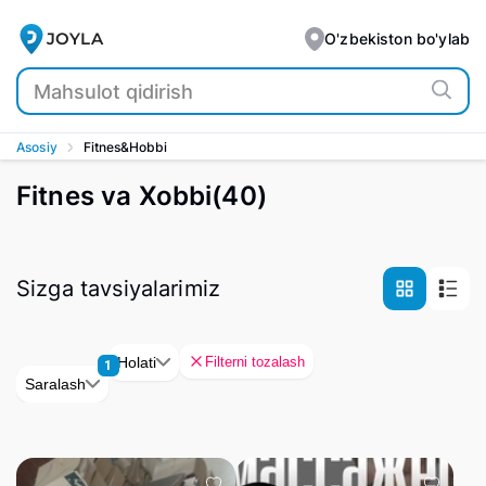
JOYLA
O'zbekiston bo'ylab
Asosiy
Fitnes&Hobbi
Fitnes va Xobbi
(
40
)
Sizga tavsiyalarimiz
Filterni tozalash
Holati
1
Saralash