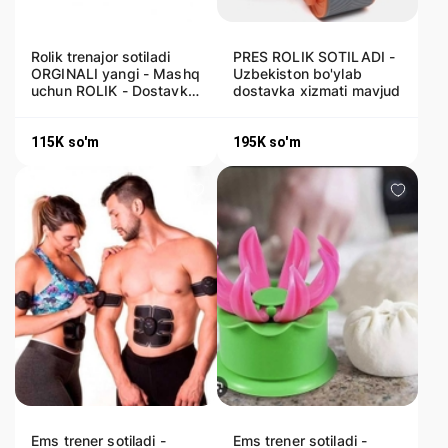
Rolik trenajor sotiladi
PRES ROLIK SOTILADI -
ORGINALI yangi - Mashq
Uzbekiston bo'ylab
uchun ROLIK - Dostavka
dostavka xizmati mavjud
bor
115K
so'm
195K
so'm
Ems trener sotiladi -
Ems trener sotiladi -