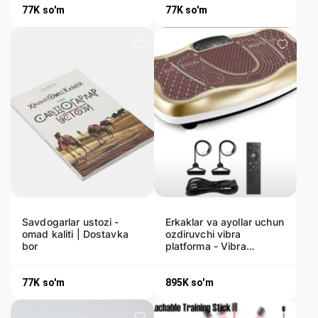
77K
so'm
77K
so'm
Savdogarlar ustozi -
Erkaklar va ayollar uchun
omad kaliti | Dostavka
ozdiruvchi vibra
bor
platforma - Vibra
platforma - Dostavka bor
77K
so'm
895K
so'm