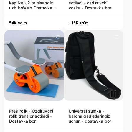
kapilka - 2 ta olsangiz
sotiladi - ozdiruvchi
uzb bo'ylab Dostavka
vosita - Dostavka bor
bepul
54K
so'm
115K
so'm
Pres rolik - Ozdiruvchi
Universal sumka -
rolik trenajor sotiladi -
barcha gadjetlaringiz
Dostavka bor
uchun - dostavka bor