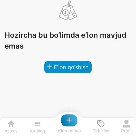
Hozircha bu bo‘limda e‘lon mavjud
emas
E‘lon qo‘shish
E‘lon berish
Asosiy
Katalog
Takliflar
Profil