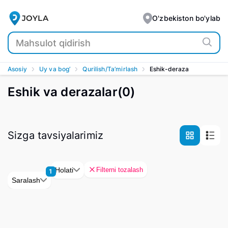
JOYLA
O'zbekiston bo'ylab
Asosiy
Uy va bog’
Qurilish/Ta’mirlash
Eshik-deraza
Eshik va derazalar
(
0
)
Sizga tavsiyalarimiz
Filterni tozalash
Holati
1
Saralash