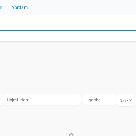
n bo'yicha sotib oling - Joyla.uz
n
Yordam
Narx