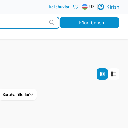
Kirish
Kelishuvlar
UZ
E‘lon berish
Barcha filterlar