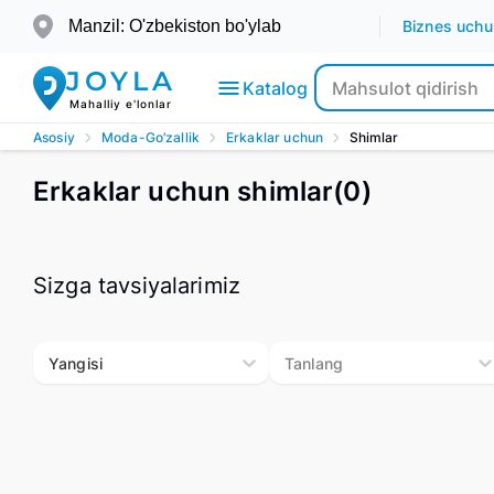
Shimlar - erkaklar uchun arzon narxda shimlarni O'zbekisto
Manzil: O'zbekiston bo'ylab
Biznes uchu
JOYLA
Katalog
Mahalliy e'lonlar
Asosiy
Moda-Go’zallik
Erkaklar uchun
Shimlar
Erkaklar uchun shimlar
(
0
)
Elektronika
Transport
Sizga tavsiyalarimiz
Moda-
Go’zallik
Yangisi
Tanlang
Ko’chmas
mulk
Bolalar
uchun