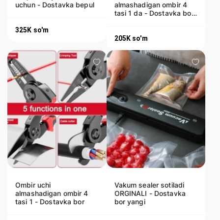
uchun - Dostavka bepul
almashadigan ombir 4
tasi 1 da - Dostavka bor
yangi orginal
325K
so'm
205K
so'm
Ombir uchi
Vakum sealer sotiladi
almashadigan ombir 4
ORGINALI - Dostavka
tasi 1 - Dostavka bor
bor yangi