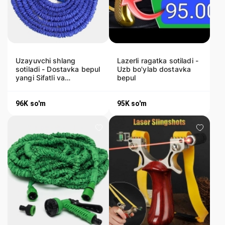
Uzayuvchi shlang
Lazerli ragatka sotiladi -
sotiladi - Dostavka bepul
Uzb bo'ylab dostavka
yangi Sifatli va
bepul
hamyonbop
96K
so'm
95K
so'm