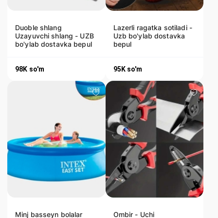
Duoble shlang
Lazerli ragatka sotiladi -
Uzayuvchi shlang - UZB
Uzb bo'ylab dostavka
bo'ylab dostavka bepul
bepul
98K
so'm
95K
so'm
Minj basseyn bolalar
Ombir - Uchi