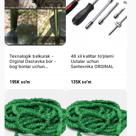
Texnalogik belkurak -
46 xil kalitlar to'plami
Orginal Dastavka bor -
Ustalar uchun
bog'bonlar uchun
Santexnika ORGINAL
ishonchli yordamchi
195K
so'm
135K
so'm