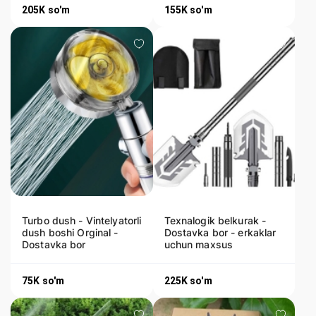
205K
so'm
155K
so'm
Turbo dush - Vintelyatorli
Texnalogik belkurak -
dush boshi Orginal -
Dostavka bor - erkaklar
Dostavka bor
uchun maxsus
75K
so'm
225K
so'm