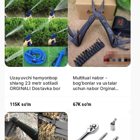
Uzayuvchi hamyonbop
Multitual nabor -
shlang 23 metr sotiladi
bog'bonlar va ustalar
ORGINALI Dostavka bor
uchun nabor Orginal
Dastavka bor
115K
so'm
67K
so'm