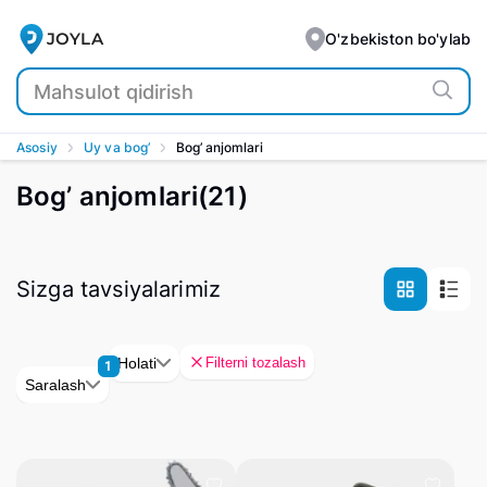
JOYLA
O'zbekiston bo'ylab
Asosiy
Uy va bog’
Bog’ anjomlari
Bog’ anjomlari
(
21
)
Sizga tavsiyalarimiz
Filterni tozalash
Holati
1
Saralash