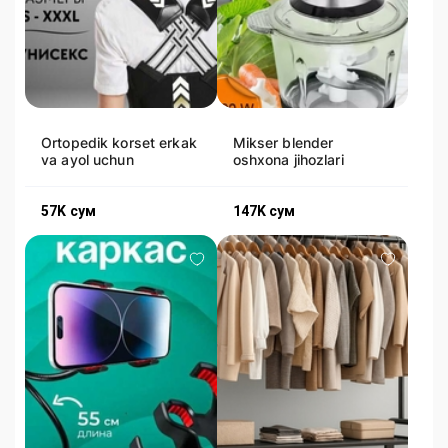
Ortopedik korset erkak
Mikser blender
va ayol uchun
oshxona jihozlari
57K
сум
147K
сум