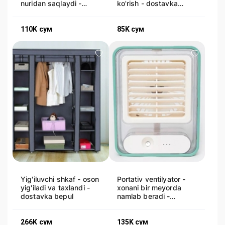
nuridan saqlaydi -
ko'rish - dostavka
dostavka bepul
bepul
110K
сум
85K
сум
Yig'iluvchi shkaf - oson
Portativ ventilyator -
yig'iladi va taxlandi -
xonani bir meyorda
dostavka bepul
namlab beradi -
dostavka bor
266K
сум
135K
сум