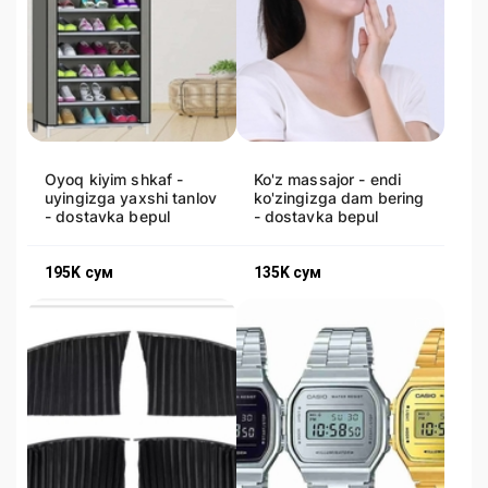
Oyoq kiyim shkaf -
Ko'z massajor - endi
uyingizga yaxshi tanlov
ko'zingizga dam bering
- dostavka bepul
- dostavka bepul
195K
сум
135K
сум