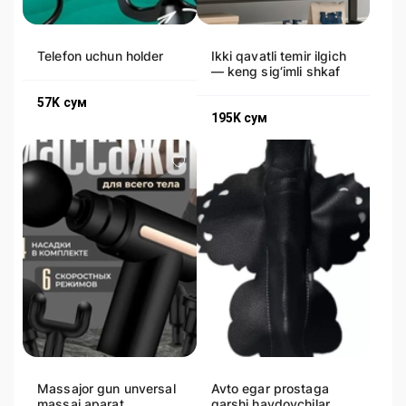
Telefon uchun holder
Ikki qavatli temir ilgich
— keng sig‘imli shkaf
57K
сум
195K
сум
Massajor gun unversal
Avto egar prostaga
massaj aparat
qarshi haydovchilar