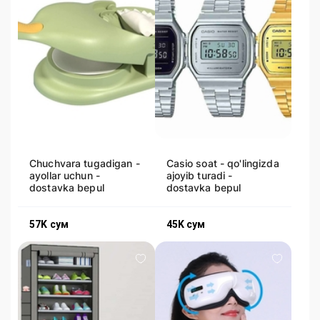
Chuchvara tugadigan -
Casio soat - qo'lingizda
ayollar uchun -
ajoyib turadi -
dostavka bepul
dostavka bepul
57K
сум
45K
сум