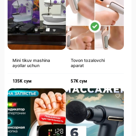
Mini tikuv mashina
Tovon tozalovchi
ayollar uchun
aparat
135K
сум
57K
сум