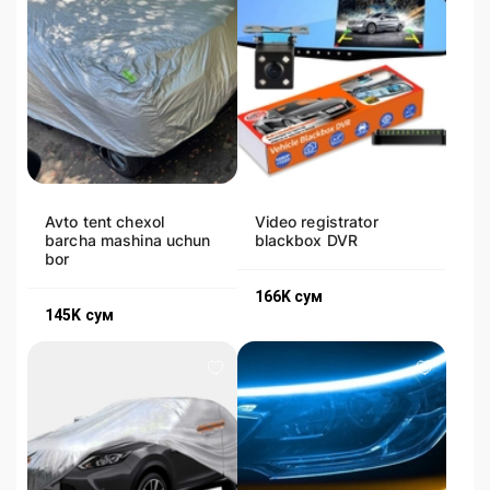
Avto tent chexol
Video registrator
barcha mashina uchun
blackbox DVR
bor
166K
сум
145K
сум