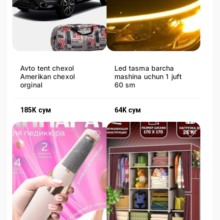
Avto tent chexol
Led tasma barcha
Amerikan chexol
mashina uchun 1 juft
orginal
60 sm
185K
сум
64K
сум