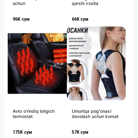
uchun
qarshi vosita
96K
сум
66K
сум
Avto o'rindiq isitgich
Umurtqa pogʻonasi
termostat
davolash uchun korset
175K
сум
57K
сум