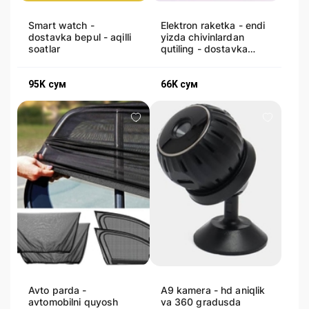
Smart watch -
Elektron raketka - endi
dostavka bepul - aqilli
yizda chivinlardan
soatlar
qutiling - dostavka
bepul
95K
сум
66K
сум
Avto parda -
A9 kamera - hd aniqlik
avtomobilni quyosh
va 360 gradusda