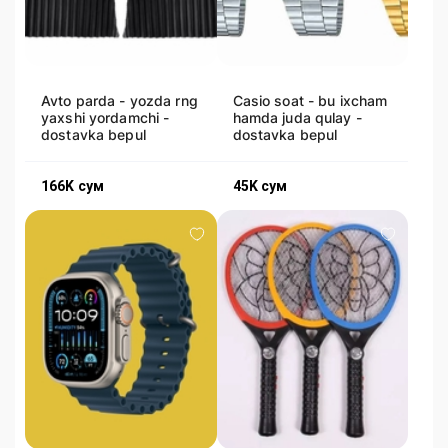
Avto parda - yozda rng
Casio soat - bu ixcham
yaxshi yordamchi -
hamda juda qulay -
dostavka bepul
dostavka bepul
166K
сум
45K
сум