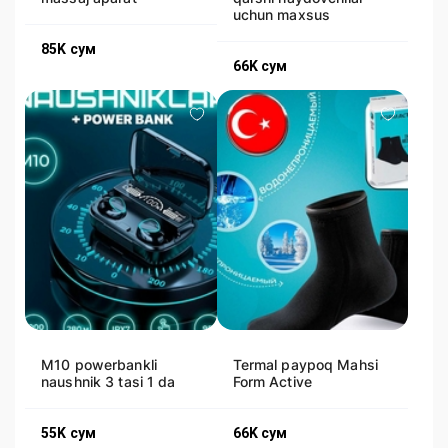
uchun maxsus
85K
сум
66K
сум
M10 powerbankli
Termal paypoq Mahsi
naushnik 3 tasi 1 da
Form Active
55K
сум
66K
сум