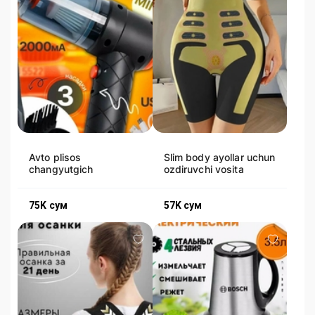
Avto plisos
Slim body ayollar uchun
changyutgich
ozdiruvchi vosita
75K
сум
57K
сум