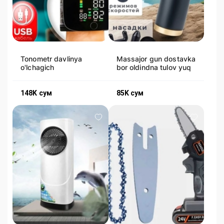
Tonometr davlinya
Massajor gun dostavka
o'lchagich
bor oldindna tulov yuq
148K
сум
85K
сум