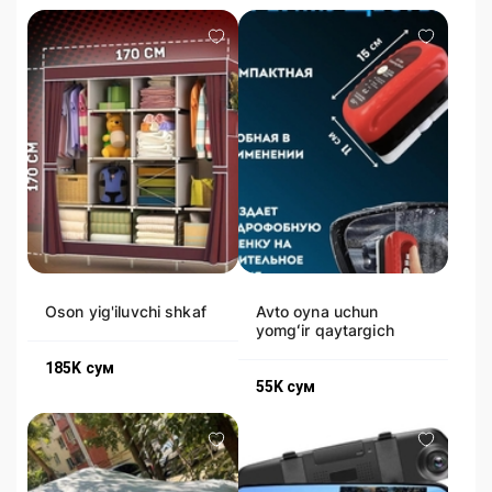
Oson yig'iluvchi shkaf
Avto oyna uchun
yomgʻir qaytargich
185K
сум
55K
сум