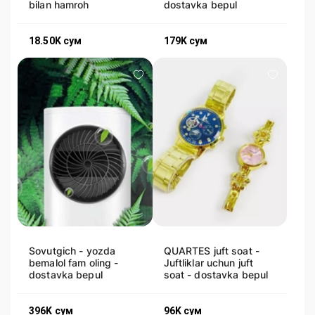
bilan hamroh
dostavka bepul
18.50K
сум
179K
сум
Sovutgich - yozda
QUARTES juft soat -
bemalol fam oling -
Juftliklar uchun juft
dostavka bepul
soat - dostavka bepul
396K
сум
96K
сум