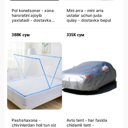
Pol konetsoner - xona
Mini arra - mini arra
haroratini ajoyib
ustalar uchun juda
yaxlatadi - dostavka
qulay - dostavka bepul
bepul
388K
сум
335K
сум
Pashshaxona -
Avto tent - har faslda
chivinlardan holi tun siz
chidamli tent -