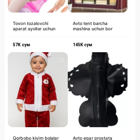
Tovon tozalovchi
Avto tent barcha
aparat ayollar uchun
mashina uchun bor
57K
сум
145K
сум
Qorbobo kiyim bolalar
Avto egar prostata