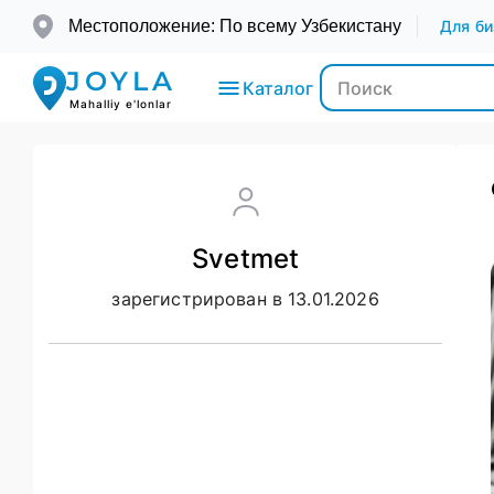
Местоположение: По всему Узбекистану
Для би
JOYLA
Каталог
Mahalliy e'lonlar
Электроника
Svetmet
Транспорт
зарегистрирован в 13.01.2026
Мода и
Красота
Недвижимость
Для детей