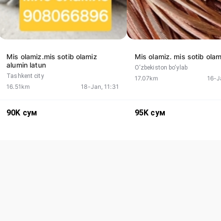
Mis olamiz.mis sotib olamiz
Mis olamiz. mis sotib olam
alumin latun
O‘zbekiston bo‘ylab
Tashkent city
17.07km
16-J
16.51km
18-Jan, 11:31
90K
сум
95K
сум