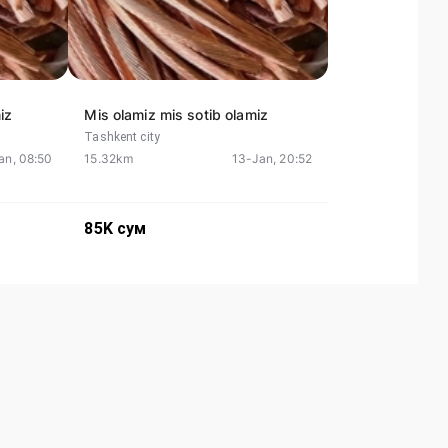
iz
Mis olamiz mis sotib olamiz
Tashkent city
an, 08:50
15.32km
13-Jan, 20:52
85K
сум