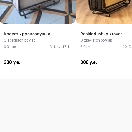
Кровать раскладушка
Raskladushka krovat
O‘zbekiston bo‘ylab
O‘zbekiston bo‘ylab
6.91km
3-Nov, 17:11
6.9km
10-D
330
у.е.
300
у.е.