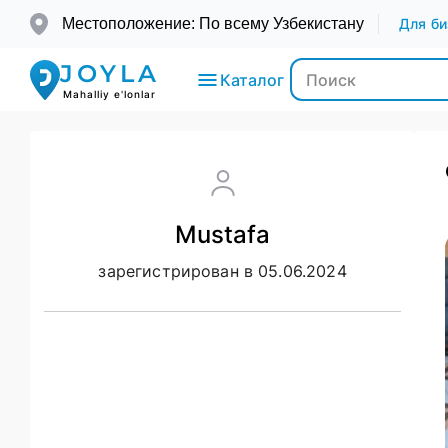
Местоположение: По всему Узбекистану
Для би
JOYLA
Каталог
Mahalliy e'lonlar
Электроника
Mustafa
Транспорт
зарегистрирован в 05.06.2024
Мода и
Красота
Недвижимость
Для детей