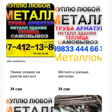
Темир оламиз ва
Металл и разные
рангли металл
металлы
3K
сум
3K
сум