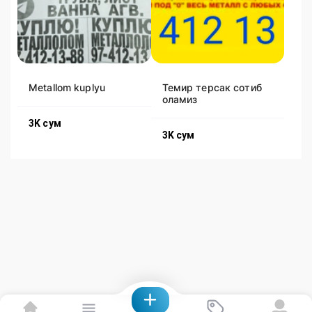
Metallom kuplyu
Темир терсак сотиб
оламиз
3K
сум
3K
сум