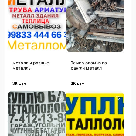
металл и разные
Темир оламиз ва
металлы
рангли металл
3K
сум
3K
сум