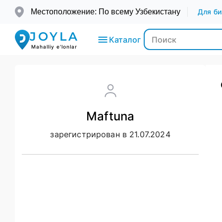
Местоположение: По всему Узбекистану
Для би
JOYLA
Каталог
Mahalliy e'lonlar
Электроника
Maftuna
Транспорт
зарегистрирован в 21.07.2024
Мода и
Красота
Недвижимость
Для детей