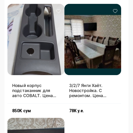
Новый корпус
3/2/7 Янги Хаёт.
подстаканник для
Новостройка. С
авто COBALT. Цена
ремонтом. Цена
договорная.
договорная.
850K
сум
78K
у.е.