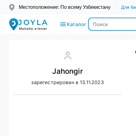
Местоположение: По всему Узбекистану
Для би
JOYLA
Каталог
Mahalliy e'lonlar
Электроника
Jahongir
Транспорт
зарегистрирован в 13.11.2023
Мода и
Красота
Недвижимость
Для детей