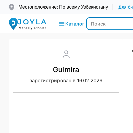
Местоположение: По всему Узбекистану
Для би
JOYLA
Каталог
Mahalliy e'lonlar
Электроника
Gulmira
Транспорт
зарегистрирован в 16.02.2026
Мода и
Красота
Недвижимость
Для детей