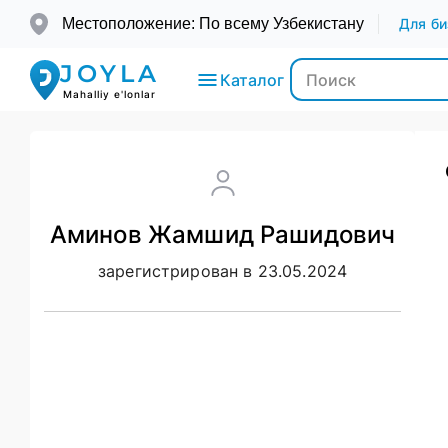
Местоположение: По всему Узбекистану
Для би
JOYLA
Каталог
Mahalliy e'lonlar
Электроника
Аминов Жамшид Рашидович
Транспорт
зарегистрирован в 23.05.2024
Мода и
Красота
Недвижимость
Для детей