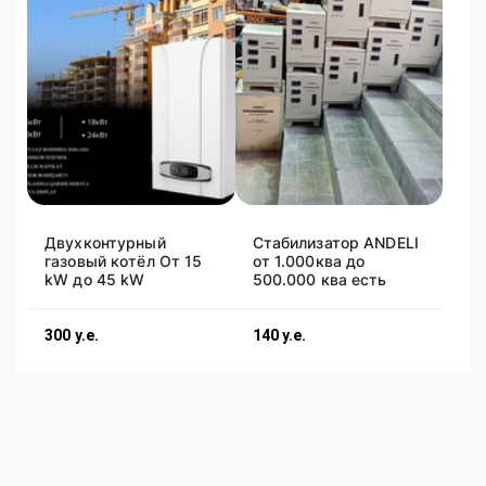
Двухконтурный
Стабилизатор ANDELI
газовый котёл От 15
от 1.000ква до
kW до 45 kW
500.000 ква есть
300
у.е.
140
у.е.