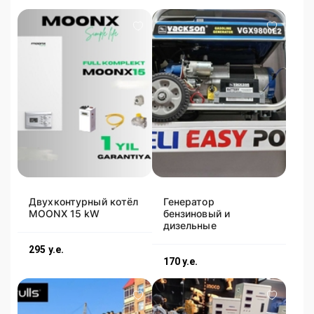
Двухконтурный котёл
Генератор
MOONX 15 kW
бензиновый и
дизельные
295
у.е.
170
у.е.