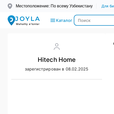
Местоположение: По всему Узбекистану
Для би
JOYLA
Каталог
Mahalliy e'lonlar
Электроника
Hitech Home
Транспорт
зарегистрирован в 08.02.2025
Мода и
Красота
Недвижимость
Для детей