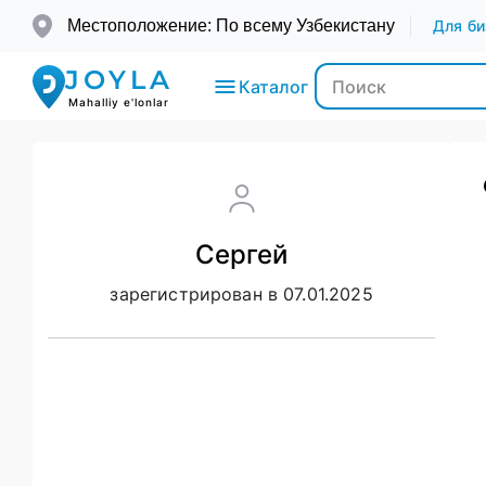
Местоположение: По всему Узбекистану
Для би
JOYLA
Каталог
Mahalliy e'lonlar
Электроника
Сергей
Транспорт
зарегистрирован в 07.01.2025
Мода и
Красота
Недвижимость
Для детей