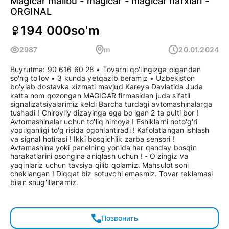
Magicar malibu - magicar - magicar narxlari -
ORGINAL
194 000
so'm
2987
m
20.01.2024
Buyrutma: 90 616 60 28 • Tovarni qo'lingizga olgandan
so'ng to'lov • 3 kunda yetqazib beramiz • Uzbekiston
bo'ylab dostavka xizmati mavjud Kareya Davlatida Juda
katta nom qozongan MAGICAR firmasidan juda sifatli
signalizatsiyalarimiz keldi Barcha turdagi avtomashinalarga
tushadi ! Chiroyliy dizayinga ega bo'lgan 2 ta pulti bor !
Avtomashinalar uchun to'liq himoya ! Eshiklarni noto'g'ri
yopilganligi to'g'risida ogohlantiradi ! Kafolatlangan ishlash
va signal hotirasi ! Ikki bosqichlik zarba sensori !
Avtamashina yoki panelning yonida har qanday bosqin
harakatlarini osongina aniqlash uchun ! - O'zingiz va
yaqinlariz uchun tavsiya qilib qolamiz. Mahsulot soni
cheklangan ! Diqqat biz sotuvchi emasmiz. Tovar reklamasi
bilan shug'illanamiz.
Позвонить