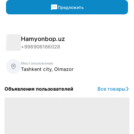
Предложить
Hamyonbop.uz
+998906166028
Местоположение
Tashkent city
,
Olmazor
Объявления пользователей
Все товары