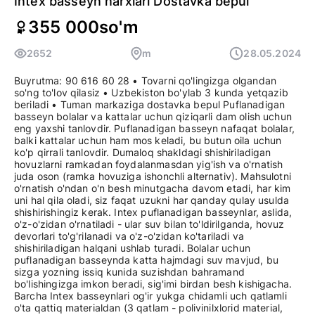
Intex basseyn narxlari Dostavka bepul
355 000
so'm
2652
m
28.05.2024
Buyrutma: 90 616 60 28 • Tovarni qo'lingizga olgandan
so'ng to'lov qilasiz • Uzbekiston bo'ylab 3 kunda yetqazib
beriladi • Tuman markaziga dostavka bepul Puflanadigan
basseyn bolalar va kattalar uchun qiziqarli dam olish uchun
eng yaxshi tanlovdir. Puflanadigan basseyn nafaqat bolalar,
balki kattalar uchun ham mos keladi, bu butun oila uchun
ko'p qirrali tanlovdir. Dumaloq shakldagi shishiriladigan
hovuzlarni ramkadan foydalanmasdan yig'ish va o'rnatish
juda oson (ramka hovuziga ishonchli alternativ). Mahsulotni
o'rnatish o'ndan o'n besh minutgacha davom etadi, har kim
uni hal qila oladi, siz faqat uzukni har qanday qulay usulda
shishirishingiz kerak. Intex puflanadigan basseynlar, aslida,
o'z-o'zidan o'rnatiladi - ular suv bilan to'ldirilganda, hovuz
devorlari to'g'rilanadi va o'z-o'zidan ko'tariladi va
shishiriladigan halqani ushlab turadi. Bolalar uchun
puflanadigan basseynda katta hajmdagi suv mavjud, bu
sizga yozning issiq kunida suzishdan bahramand
bo'lishingizga imkon beradi, sig'imi birdan besh kishigacha.
Barcha Intex basseynlari og'ir yukga chidamli uch qatlamli
o'ta qattiq materialdan (3 qatlam - polivinilxlorid material,