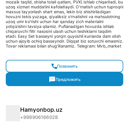
mozaik taqlid, shisha tolali qatlam, PVX) ishlab chiqariladi, bu
uzoq xizmat muddatini kafolatlaydi. O'rnatish uchun tuproqni
maxsus tayyorlash shart emas, lekin biz shishiriladigan
hovuzni tekis yuzaga, qiyaliksiz o'rnatishni va mahsulotning
uzoq umr ko'rishi uchun har qanday zich materialni
yotqizishni tavsiya qilamiz. Puflanadigan hovuzda ishlab
chiqaruvchi filtr nasosini ulash uchun teshiklarni taqdim
etadi. Easy Set basseyni yorqin quyoshli kunlarda dam olish
uchun ajoyib ochiq basseyndir. Diqqat biz sotuvchi emasmiz.
Tovar reklamasi bilan shug'illanamiz. Telegram: Mvb_market
Позвонить
Предложить
Hamyonbop.uz
+998906166028