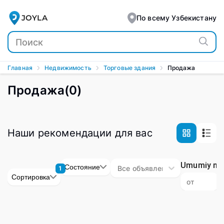
Коммерческие здания - купить продажа зданий для биз
JOYLA
По всему Узбекистану
Главная
Недвижимость
Торговые здания
Продажа
Продажа
(
0
)
Наши рекомендации для вас
Umumiy ma
Состояние
Все объявления
1
Сортировка