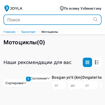
Мото - купить мотоциклы, мотороллеры, мопеды по низ
JOYLA
По всему Узбекистану
Главная
Транспорт
Мотоциклы
Мотоциклы
(
0
)
Наши рекомендации для вас
Bosgan yo'li
(km)
Dvigatel haj
Состояние
1
Сортировка