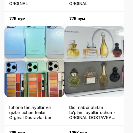
ORGINAL
ORGINAL
77K
сум
77K
сум
Iphone ten ayollar va
Dior nabor atirlari
qizlar uchun tenlar
to'plami ayollar uchun -
Orginal Dastavka bor
ORGINAL DOSTAVKA
BOR
79K
сум
105K
сум