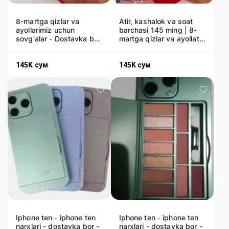
8-martga qizlar va
Atir, kashalok va soat
ayollarimiz uchun
barchasi 145 ming | 8-
sovg'alar - Dostavka bor
martga qizlar va ayollat
| Soat, atir va kashalok
uchun sovg'alar
145K
сум
145K
сум
Iphone ten - iphone ten
Iphone ten - iphone ten
narxlari - dostavka bor -
narxlari - dostavka bor -