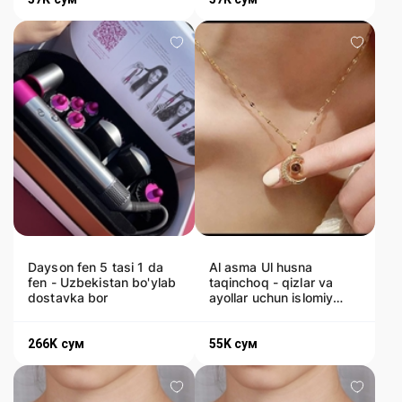
Dayson fen 5 tasi 1 da
Al asma Ul husna
fen - Uzbekistan bo'ylab
taqinchoq - qizlar va
dostavka bor
ayollar uchun islomiy
sovg'a Dostavka bor
266K
сум
55K
сум