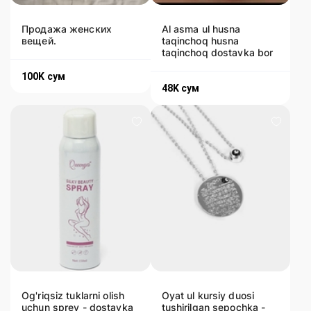
Продажа женских
Al asma ul husna
вещей.
taqinchoq husna
taqinchoq dostavka bor
100K
сум
48K
сум
Og'riqsiz tuklarni olish
Oyat ul kursiy duosi
uchun sprey - dostavka
tushirilgan sepochka -