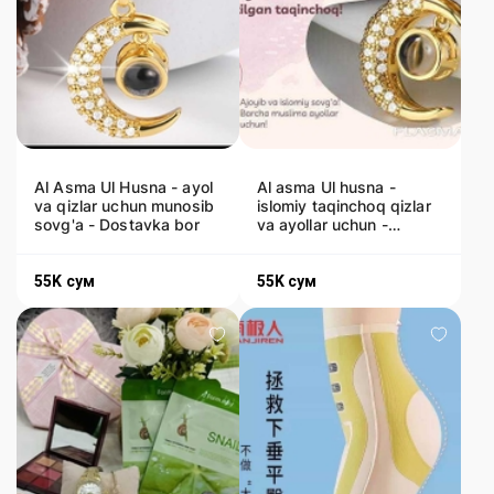
Al Asma Ul Husna - ayol
Al asma Ul husna -
va qizlar uchun munosib
islomiy taqinchoq qizlar
sovg'a - Dostavka bor
va ayollar uchun -
Dostavka bor
55K
сум
55K
сум