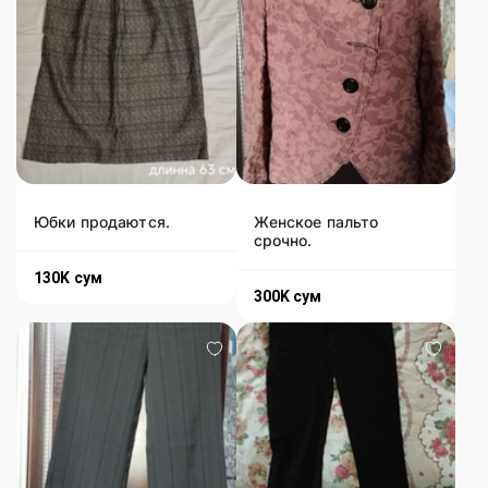
Юбки продаются.
Женское пальто
срочно.
130K
сум
300K
сум