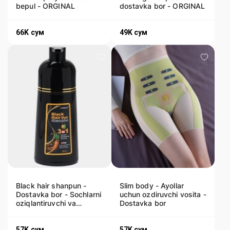
bepul - ORGINAL
dostavka bor - ORGINAL
66K
сум
49K
сум
Black hair shanpun -
Slim body - Ayollar
Dostavka bor - Sochlarni
uchun ozdiruvchi vosita -
oziqlantiruvchi va
Dostavka bor
qoraytiruvchi shanpun
57K
сум
57K
сум