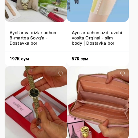
Ayollar va qizlar uchun
Ayollar uchun ozdiruvchi
8-martga Sovg'a -
vosita Orginal - slim
Dostavka bor
body | Dostavka bor
197K
сум
57K
сум