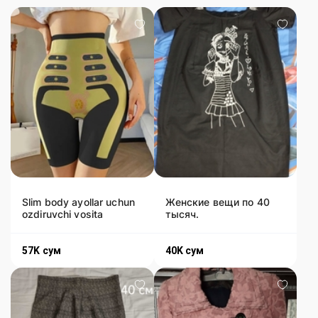
Slim body ayollar uchun
Женские вещи по 40
ozdiruvchi vosita
тысяч.
57K
сум
40K
сум