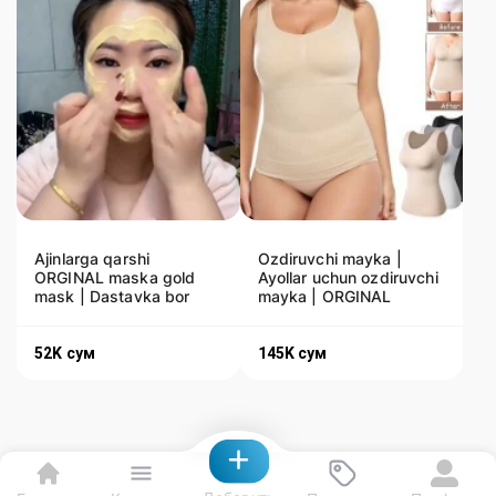
Ajinlarga qarshi
Ozdiruvchi mayka |
ORGINAL maska gold
Ayollar uchun ozdiruvchi
mask | Dastavka bor
mayka | ORGINAL
52K
сум
145K
сум