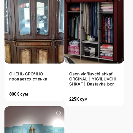
ОЧЕНЬ СРОЧНО
Oson yig'iluvchi shkaf
продается стенка
ORGINAL | YIG'ILUVCHI
SHKAF | Dastavka bor
800K
сум
225K
сум