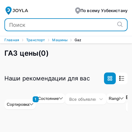
ГАЗ - Купить автомобиль ГАЗ в хорошем состоянии в Т
JOYLA
По всему Узбекистану
Главная
Транспорт
Машины
Gaz
ГАЗ цены
(
0
)
Наши рекомендации для вас
Bo
Состояние
Rangi
Все объявления
1
Сортировка