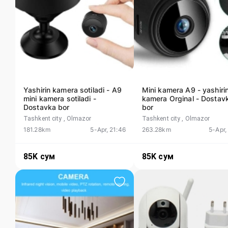
Yashirin kamera sotiladi - A9
Mini kamera A9 - yashiri
mini kamera sotiladi -
kamera Orginal - Dostav
Dostavka bor
bor
Tashkent city
, Olmazor
Tashkent city
, Olmazor
181.28km
5-Apr, 21:46
263.28km
5-Apr,
85K
сум
85K
сум