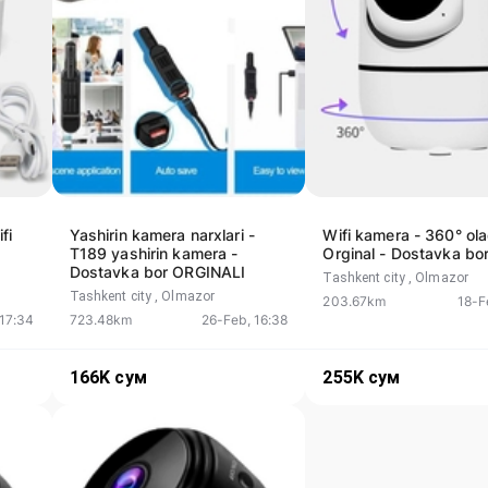
fi
Yashirin kamera narxlari -
Wifi kamera - 360° ola
T189 yashirin kamera -
Orginal - Dostavka bo
Dostavka bor ORGINALI
Tashkent city
, Olmazor
Tashkent city
, Olmazor
203.67km
18-F
 17:34
723.48km
26-Feb, 16:38
166K
сум
255K
сум