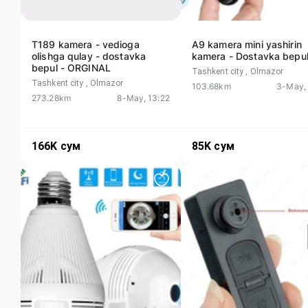
T189 kamera - vedioga
A9 kamera mini yashirin
olishga qulay - dostavka
kamera - Dostavka bepu
bepul - ORGINAL
Tashkent city
, Olmazor
Tashkent city
, Olmazor
103.68km
3-May, 
273.28km
8-May, 13:22
166K
сум
85K
сум