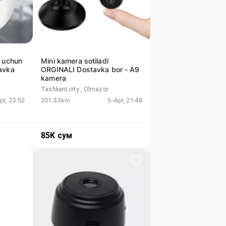
y uchun
Mini kamera sotiladi
avka
ORGINALI Dostavka bor - A9
kamera
Tashkent city
, Olmazor
pr, 23:52
201.33km
5-Apr, 21:48
85K
сум