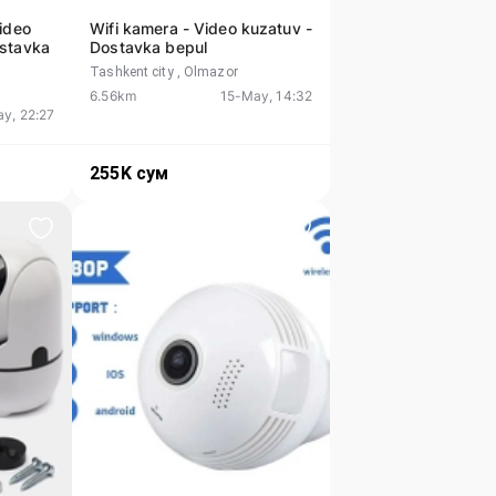
video
Wifi kamera - Video kuzatuv -
ostavka
Dostavka bepul
Tashkent city
, Olmazor
6.56km
15-May, 14:32
y, 22:27
255K
сум