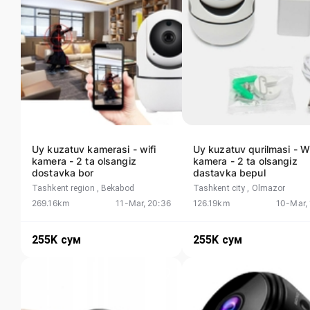
Uy kuzatuv kamerasi - wifi
Uy kuzatuv qurilmasi - Wi
kamera - 2 ta olsangiz
kamera - 2 ta olsangiz
dostavka bor
dastavka bepul
Tashkent region
, Bekabod
Tashkent city
, Olmazor
269.16km
11-Mar, 20:36
126.19km
10-Mar,
255K
сум
255K
сум