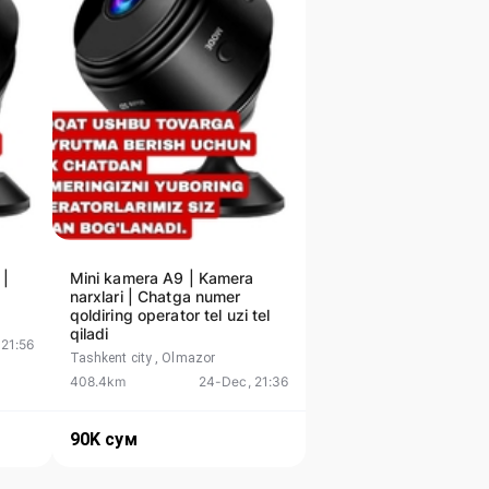
 |
Mini kamera A9 | Kamera
narxlari | Chatga numer
qoldiring operator tel uzi tel
qiladi
 21:56
Tashkent city
, Olmazor
408.4km
24-Dec, 21:36
90K
сум