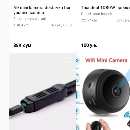
A9 mini kamera dostavka bor
Thundeal TD80W проек
yashirin camera
O‘zbekiston bo‘ylab
Surxandaryo viloyati
727.74km
27-Jan,
408.4km
8-Feb, 10:18
88K
сум
100
у.е.