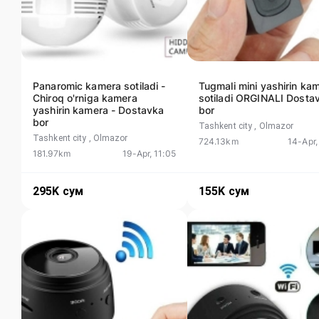
Panaromic kamera sotiladi -
Tugmali mini yashirin ka
Chiroq o'rniga kamera
sotiladi ORGINALI Dosta
yashirin kamera - Dostavka
bor
bor
Tashkent city
, Olmazor
Tashkent city
, Olmazor
724.13km
14-Apr,
181.97km
19-Apr, 11:05
295K
сум
155K
сум