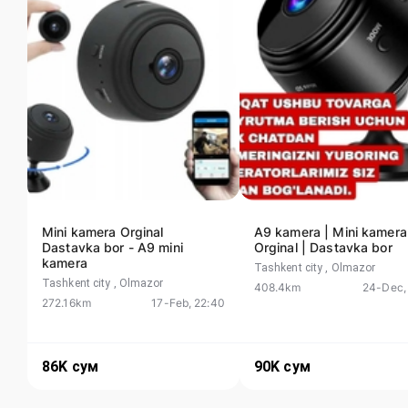
Mini kamera Orginal
A9 kamera | Mini kamera
Dastavka bor - A9 mini
Orginal | Dastavka bor
kamera
Tashkent city
, Olmazor
Tashkent city
, Olmazor
408.4km
24-Dec,
272.16km
17-Feb, 22:40
86K
сум
90K
сум