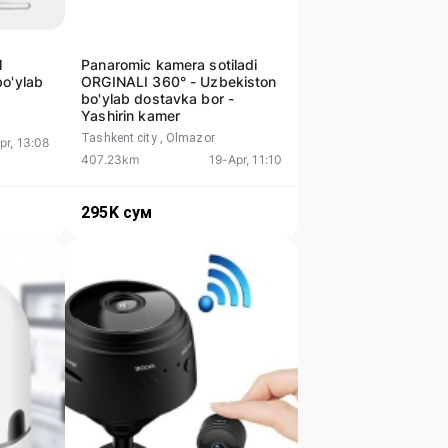
l
Panaromic kamera sotiladi
bo'ylab
ORGINALI 360° - Uzbekiston
bo'ylab dostavka bor -
Yashirin kamer
Tashkent city
, Olmazor
pr, 13:08
407.23km
19-Apr, 11:10
295K
сум