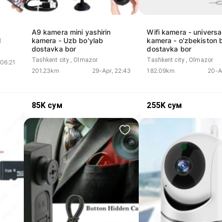
A9 kamera mini yashirin
Wifi kamera - universa
l
kamera - Uzb bo'ylab
kamera - o'zbekiston 
dostavka bor
dostavka bor
Tashkent city
, Olmazor
Tashkent city
, Olmazor
06:21
201.23km
29-Apr, 22:43
182.09km
20-A
85K
сум
255K
сум