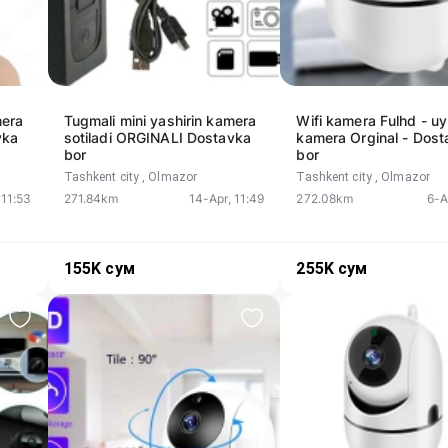
mera
Tugmali mini yashirin kamera
Wifi kamera Fulhd - u
vka
sotiladi ORGINALI Dostavka
kamera Orginal - Dost
bor
bor
Tashkent city
, Olmazor
Tashkent city
, Olmazor
 11:53
271.84km
14-Apr, 11:49
272.08km
6-A
155K
сум
255K
сум