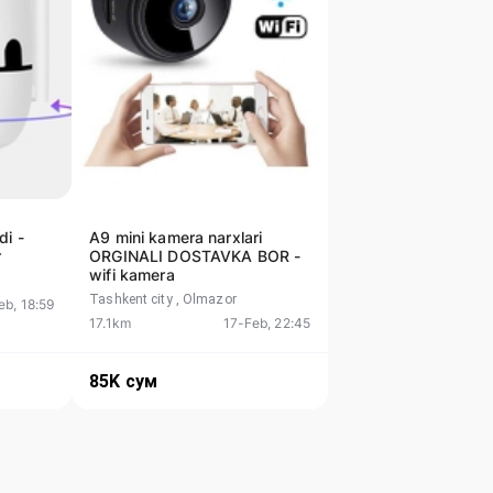
di -
A9 mini kamera narxlari
r
ORGINALI DOSTAVKA BOR -
wifi kamera
Tashkent city
, Olmazor
eb, 18:59
17.1km
17-Feb, 22:45
85K
сум