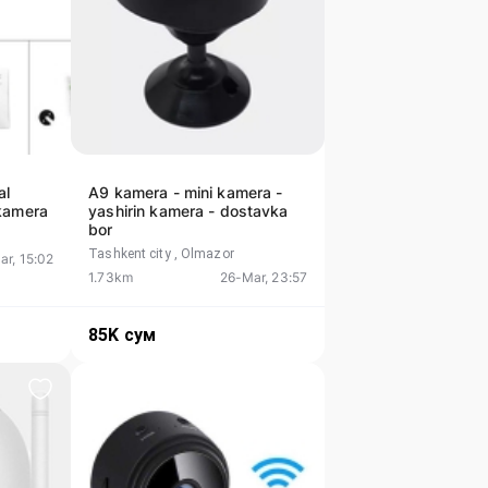
al
A9 kamera - mini kamera -
 kamera
yashirin kamera - dostavka
bor
Tashkent city
, Olmazor
ar, 15:02
1.73km
26-Mar, 23:57
85K
сум