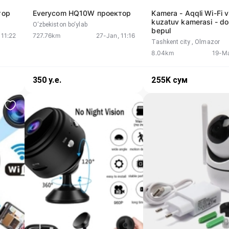
тор
Everycom HQ10W проектор
Kamera - Aqqli Wi-Fi 
kuzatuv kamerasi - d
O‘zbekiston bo‘ylab
bepul
 11:22
727.76km
27-Jan, 11:16
Tashkent city
, Olmazor
8.04km
19-Ma
350
у.е.
255K
сум