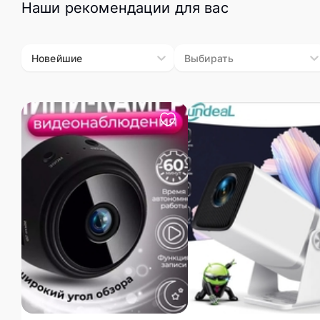
Наши рекомендации для вас
Мебель
Дом и сад
Новейшие
Выбирать
Фитнес и
Хобби
Сервисы
Животные