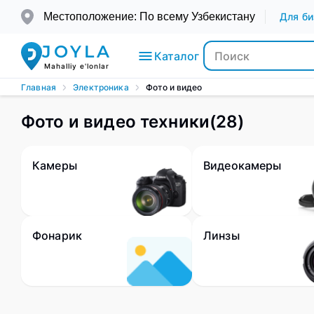
Местоположение: По всему Узбекистану
Для би
JOYLA
Каталог
Mahalliy e'lonlar
Главная
Электроника
Фото и видео
Фото и видео техники
(
28
)
Электроника
Транспорт
Камеры
Видеокамеры
Мода и
Красота
Фонарик
Линзы
Недвижимость
Для детей