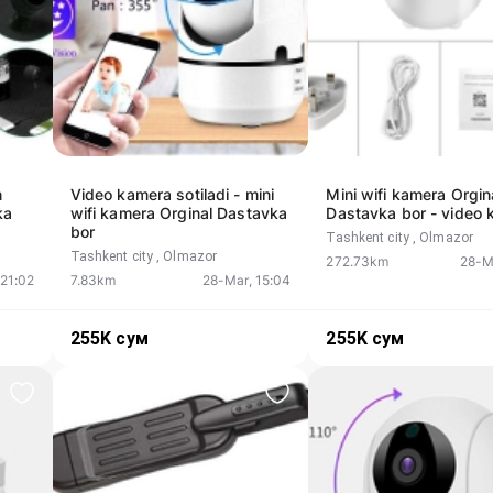
n
Video kamera sotiladi - mini
Mini wifi kamera Orgin
ka
wifi kamera Orginal Dastavka
Dastavka bor - video
bor
Tashkent city
, Olmazor
Tashkent city
, Olmazor
272.73km
28-M
 21:02
7.83km
28-Mar, 15:04
255K
сум
255K
сум