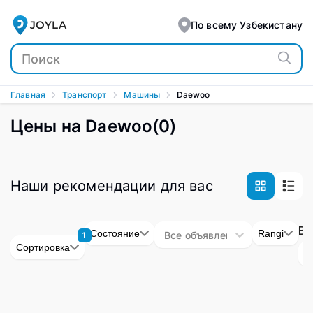
Daewoo - купить автомобили Daewoo недорого в Ташкен
JOYLA
По всему Узбекистану
Главная
Транспорт
Машины
Daewoo
Цены на Daewoo
(
0
)
Наши рекомендации для вас
Bo
Состояние
Rangi
Все объявления
1
Сортировка