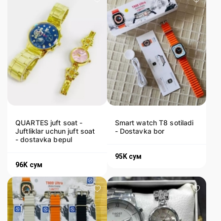
QUARTES juft soat -
Smart watch T8 sotiladi
Juftliklar uchun juft soat
- Dostavka bor
- dostavka bepul
95K
сум
96K
сум