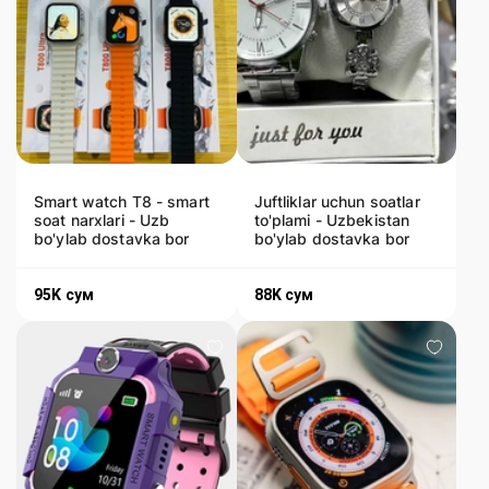
Smart watch T8 - smart
Juftliklar uchun soatlar
soat narxlari - Uzb
to'plami - Uzbekistan
bo'ylab dostavka bor
bo'ylab dostavka bor
95K
сум
88K
сум