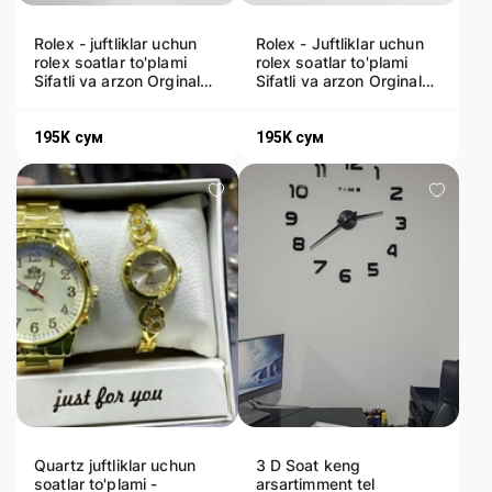
Rolex - juftliklar uchun
Rolex - Juftliklar uchun
rolex soatlar to'plami
rolex soatlar to'plami
Sifatli va arzon Orginal
Sifatli va arzon Orginal
Dastavka bor
Dastavka bor
195K
сум
195K
сум
Quartz juftliklar uchun
3 D Soat keng
soatlar to'plami -
arsartimment tel