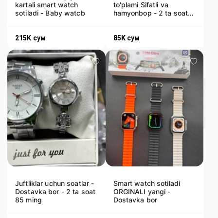
kartali smart watch
to'plami Sifatli va
sotiladi - Baby watcb
hamyonbop - 2 ta soat
85 ming - Dostavka bor
215K
сум
85K
сум
Juftliklar uchun soatlar -
Smart watch sotiladi
Dostavka bor - 2 ta soat
ORGINALI yangi -
85 ming
Dostavka bor