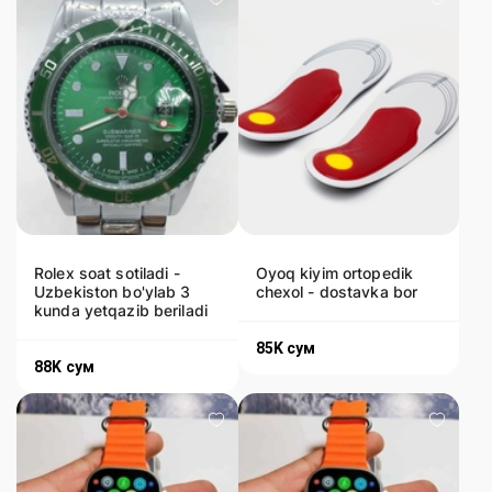
Rolex soat sotiladi -
Oyoq kiyim ortopedik
Uzbekiston bo'ylab 3
chexol - dostavka bor
kunda yetqazib beriladi
85K
сум
88K
сум