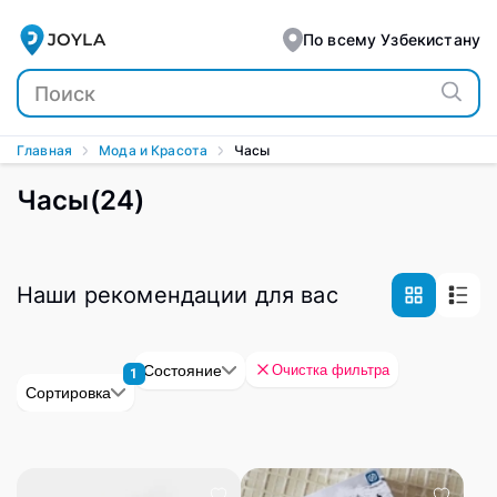
JOYLA
По всему Узбекистану
Главная
Мода и Красота
Часы
Часы
(
24
)
Наши рекомендации для вас
Очистка фильтра
Состояние
1
Сортировка