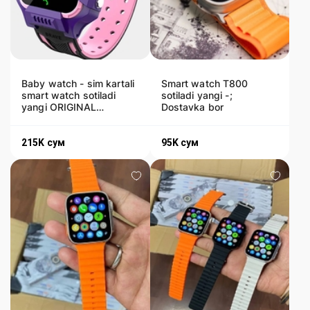
Baby watch - sim kartali
Smart watch T800
smart watch sotiladi
sotiladi yangi -;
yangi ORIGINAL
Dostavka bor
dostavka bor
215K
сум
95K
сум