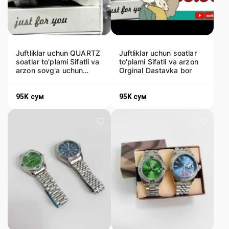
Juftliklar uchun QUARTZ
Juftliklar uchun soatlar
soatlar to'plami Sifatli va
to'plami Sifatli va arzon
arzon sovg'a uchun
Orginal Dastavka bor
ishonchli tanlov
95K
сум
95K
сум