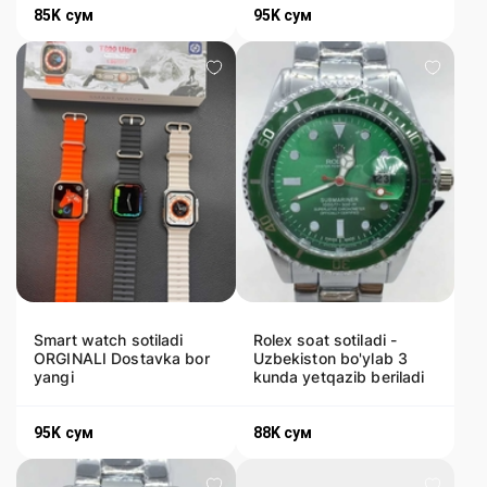
85K
сум
95K
сум
Smart watch sotiladi
Rolex soat sotiladi -
ORGINALI Dostavka bor
Uzbekiston bo'ylab 3
yangi
kunda yetqazib beriladi
95K
сум
88K
сум