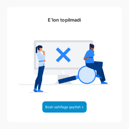
E‘lon topilmadi
Bosh sahifaga qaytish